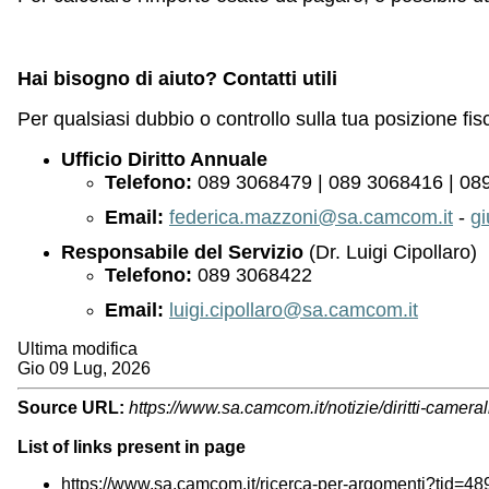
Hai bisogno di aiuto? Contatti utili
Per qualsiasi dubbio o controllo sulla tua posizione fisca
Ufficio Diritto Annuale
Telefono:
089 3068479 | 089 3068416 | 08
Email:
federica.mazzoni@sa.camcom.it
-
g
Responsabile del Servizio
(Dr. Luigi Cipollaro)
Telefono:
089 3068422
Email:
luigi.cipollaro@sa.camcom.it
Ultima modifica
Gio 09 Lug, 2026
Source URL:
https://www.sa.camcom.it/notizie/diritti-came
List of links present in page
https://www.sa.camcom.it/ricerca-per-argomenti?tid=48