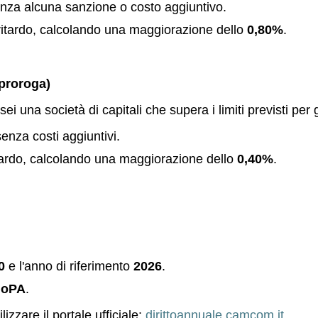
za alcuna sanzione o costo aggiuntivo.
itardo, calcolando una maggiorazione dello
0,80%
.
 proroga)
i una società di capitali che supera i limiti previsti per 
nza costi aggiuntivi.
ardo, calcolando una maggiorazione dello
0,40%
.
0
e l'anno di riferimento
2026
.
goPA
.
izzare il portale ufficiale:
dirittoannuale.camcom.it
.