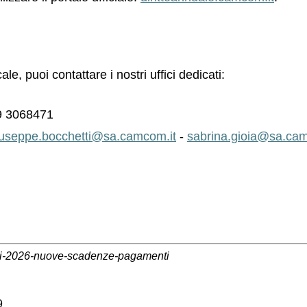
le, puoi contattare i nostri uffici dedicati:
9 3068471
iuseppe.bocchetti@sa.camcom.it
-
sabrina.gioia@sa.cam
rali-2026-nuove-scadenze-pagamenti
9