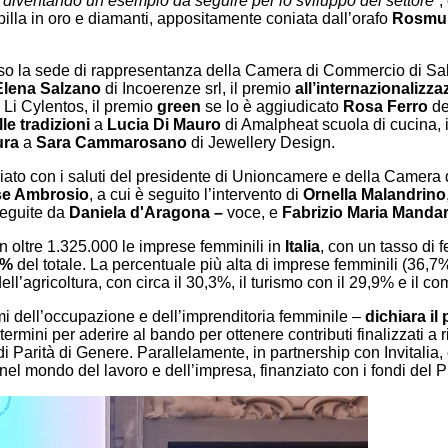
ne, diventando un esempio da seguire per lo sviluppo del settore”
,
lla in oro e diamanti, appositamente coniata dall’orafo
Rosmun
so la sede di rappresentanza della Camera di Commercio di Sale
Elena Salzano
di Incoerenze srl, il premio
all’internazionalizza
s Li Cylentos, il premio
green
se lo è aggiudicato
Rosa Ferro
de
le tradizioni
a
Lucia Di Mauro
di Amalpheat scuola di cucina, 
ura
a
Sara Cammarosano
di Jewellery Design.
iziato con i saluti del presidente di Unioncamere e della Camer
e Ambrosio
, a cui è seguito l’intervento di
Ornella Malandrino
eseguite da
Daniela d'Aragona –
voce, e
Fabrizio Maria Mandar
 in oltre 1.325.000 le imprese femminili in
Italia
, con un tasso di 
3%
del totale. La percentuale più alta di imprese femminili (36,7%
dell’agricoltura, con circa il 30,3%, il turismo con il 29,9% e il 
i dell’occupazione e dell’imprenditoria femminile –
dichiara i
i termini per aderire al bando per ottenere contributi finalizzati
di Parità di Genere. Parallelamente, in partnership con Invitalia
 nel mondo del lavoro e dell’impresa, finanziato con i fondi de