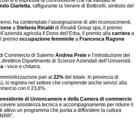
 così si è espressa la commissione che ha valutato le
do Giarletta
, raffigurante la Venere di Botticelli, simbolo del
rno, ha contemplato l’assegnazione di altri riconoscimenti.
zione
a
Stefania Rinaldi
di Rinaldi Group spa, il premio
ll’azienda agricola Il Dono dell’Erba, il premio alla
carriera
a
il premio
occupazione femminile
a
Francesca Ragone
a di Commercio di Salerno
Andrea Prete
e l’introduzione del
, direttrice Dipartimento di Scienze Aziendali dell’Università
a -
voce e chitarra.
femminilizzazione pari al
22%
del totale. In provincia di
), si registra nel settore che comprende anche servizi alla
commercio con il 23,8%.
l presidente di Unioncamere e della Camera di commercio
 a ricevere assistenza tecnica e accompagnamento per ridurre il
, è attivo un programma che punta a diffondere la cultura
l PNRR”.