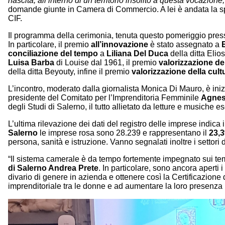
nascita, all’interno di un territorio insolito a questa vocazio
domande giunte in Camera di Commercio. A lei è andata la spi
CIF.
Il programma della cerimonia, tenuta questo pomeriggio pres
In particolare, il premio
all’innovazione
è stato assegnato a
conciliazione del tempo
a
Liliana Del Duca
della ditta Elio
Luisa Barba
di Louise dal 1961, il premio
valorizzazione del
della ditta Beyouty, infine il premio
valorizzazione della cult
L’incontro, moderato dalla giornalista Monica Di Mauro, è in
presidente del Comitato per l’Imprenditoria Femminile
Agnes
degli Studi di Salerno, il tutto allietato da letture e musiche 
L’ultima rilevazione dei dati del registro delle imprese indica
Salerno
le imprese rosa sono 28.239 e rappresentano il
23,
persona, sanità e istruzione. Vanno segnalati inoltre i settori 
“Il sistema camerale è da tempo fortemente impegnato sui tem
di Salerno Andrea Prete
. In particolare, sono ancora aperti 
divario di genere in azienda e ottenere così la Certificazione 
imprenditoriale tra le donne e ad aumentare la loro presenza