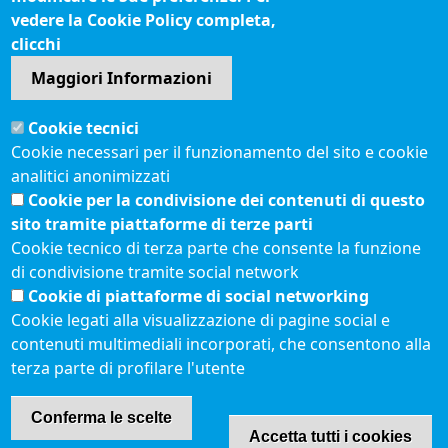
vedere la Cookie Policy completa,
Seguici su
clicchi
Maggiori Informazioni
Sito web
Cookie tecnici
Accesso riservato
Cookie necessari per il funzionamento del sito e cookie
Mappa del sito
analitici anonimizzati
Redazione
Cookie per la condivisione dei contenuti di questo
Statistiche di accesso
sito tramite piattaforme di terze parti
Cookie tecnico di terza parte che consente la funzione
di condivisione tramite social network
Visite totali al portale: 2637361
Cookie di piattaforme di social networking
Menù privacy
© 2021 Camere di
Feed RSS
Cookie legati alla visualizzazione di pagine social e
Commercio d'Italia
contenuti multimediali incorporati, che consentono alla
Note legali
terza parte di profilare l'utente
Conferma le scelte
Accetta tutti i cookies