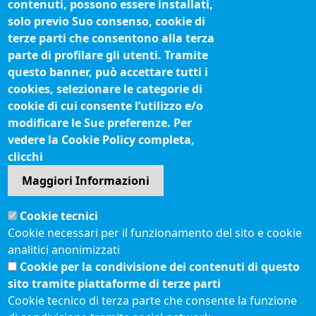
contenuti, possono essere installati,
Siti tematici
solo previo Suo consenso, cookie di
terze parti che consentono alla terza
Biblioteca camerale
parte di profilare gli utenti. Tramite
Fatturazione elettronica
questo banner, può accettare tutti i
cookies, selezionare le categorie di
IBAN pagamenti alla CCIAA
cookie di cui consente l’utilizzo e/o
Questionari soddisfazione utenti
modificare le Sue preferenze. Per
vedere la Cookie Policy completa,
Seguici su
clicchi
Maggiori Informazioni
Sito web
Cookie tecnici
Accesso riservato
Cookie necessari per il funzionamento del sito e cookie
Mappa del sito
analitici anonimizzati
Redazione
Cookie per la condivisione dei contenuti di questo
Statistiche di accesso
sito tramite piattaforme di terze parti
Cookie tecnico di terza parte che consente la funzione