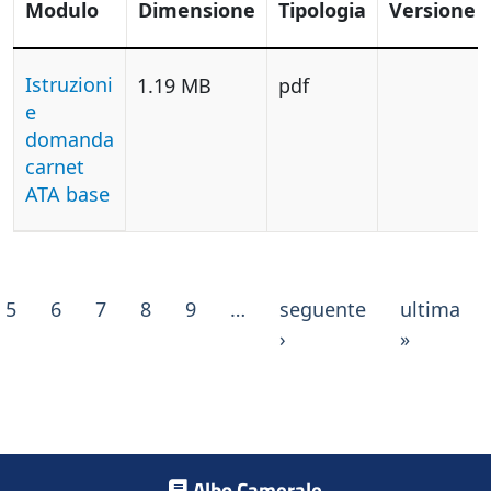
Modulo
Dimensione
Tipologia
Versione
Istruzioni
1.19 MB
pdf
e
domanda
carnet
ATA base
P
5
6
7
8
9
…
seguente
ultima
Pagina successiva
Ultima p
›
»
Footer menu
Albo Camerale