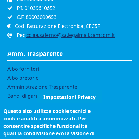
P.I. 01039610652
C.F. 80003090653
Cod. Fatturazione Elettronica JCEC5F
Pec
cciaa.salerno@sa.legalmail.camcom.it
Amm. Trasparente
Albo fornitori
Albo pretorio
Amministrazione Trasparente
Bandi di gara
Impostazioni Privacy
Bilanci
Questo sito utilizza cookie tecnici e
Concorsi e selezioni
cookie analitici anonimizzati. Per
Organigramma
consentire specifiche funzionalità
Procedimenti (come fare per)
quali la condivisione e/o la visione di