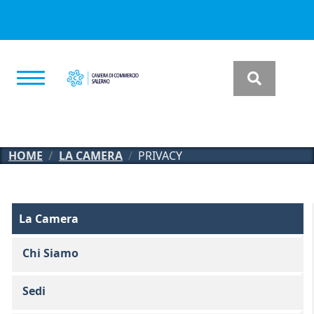
Salta al contenuto principale
HOME
LA CAMERA
PRIVACY
La Camera
La Camera
Chi Siamo
Sedi