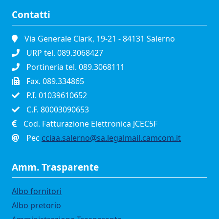
Contatti
Via Generale Clark, 19-21 - 84131 Salerno
URP tel. 089.3068427
Portineria tel. 089.3068111
Fax. 089.334865
P.I. 01039610652
C.F. 80003090653
Cod. Fatturazione Elettronica JCEC5F
Pec
cciaa.salerno@sa.legalmail.camcom.it
Amm. Trasparente
Albo fornitori
Albo pretorio