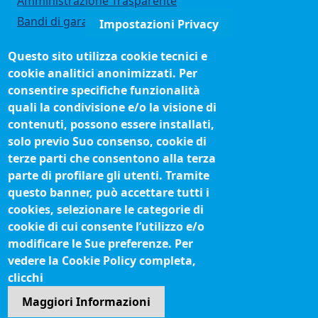
Amministrazione Trasparente
Bandi di gara
Impostazioni Privacy
Bilanci
Questo sito utilizza cookie tecnici e
Concorsi e selezioni
cookie analitici anonimizzati. Per
Organigramma
consentire specifiche funzionalità
Procedimenti (come fare per)
quali la condivisione e/o la visione di
contenuti, possono essere installati,
Siti tematici
solo previo Suo consenso, cookie di
terze parti che consentono alla terza
Biblioteca camerale
parte di profilare gli utenti. Tramite
Fatturazione elettronica
questo banner, può accettare tutti i
cookies, selezionare le categorie di
IBAN pagamenti alla CCIAA
cookie di cui consente l’utilizzo e/o
Questionari soddisfazione utenti
modificare le Sue preferenze. Per
vedere la Cookie Policy completa,
Seguici su
clicchi
Maggiori Informazioni
Sito web