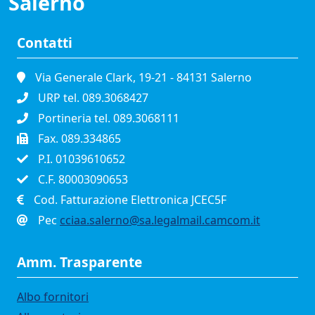
Salerno
Contatti
Via Generale Clark, 19-21 - 84131 Salerno
URP tel. 089.3068427
Portineria tel. 089.3068111
Fax. 089.334865
P.I. 01039610652
C.F. 80003090653
Cod. Fatturazione Elettronica JCEC5F
Pec
cciaa.salerno@sa.legalmail.camcom.it
Amm. Trasparente
Albo fornitori