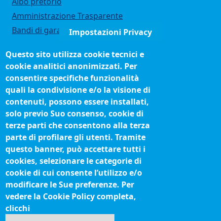
Albo pretorio
Amministrazione Trasparente
Bandi di gara
Impostazioni Privacy
Bilanci
Questo sito utilizza cookie tecnici e
Concorsi e selezioni
cookie analitici anonimizzati. Per
Organigramma
consentire specifiche funzionalità
Procedimenti (come fare per)
quali la condivisione e/o la visione di
contenuti, possono essere installati,
Siti tematici
solo previo Suo consenso, cookie di
terze parti che consentono alla terza
Biblioteca camerale
parte di profilare gli utenti. Tramite
Fatturazione elettronica
questo banner, può accettare tutti i
cookies, selezionare le categorie di
IBAN pagamenti alla CCIAA
cookie di cui consente l’utilizzo e/o
Questionari soddisfazione utenti
modificare le Sue preferenze. Per
vedere la Cookie Policy completa,
Seguici su
clicchi