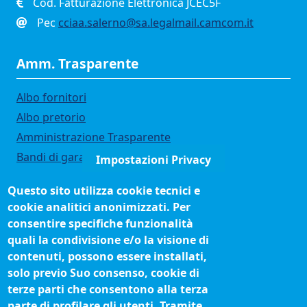
Cod. Fatturazione Elettronica JCEC5F
Pec
cciaa.salerno@sa.legalmail.camcom.it
Amm. Trasparente
Albo fornitori
Albo pretorio
Amministrazione Trasparente
Bandi di gara
Impostazioni Privacy
Bilanci
Questo sito utilizza cookie tecnici e
Concorsi e selezioni
cookie analitici anonimizzati. Per
Organigramma
consentire specifiche funzionalità
Procedimenti (come fare per)
quali la condivisione e/o la visione di
contenuti, possono essere installati,
Siti tematici
solo previo Suo consenso, cookie di
terze parti che consentono alla terza
Biblioteca camerale
parte di profilare gli utenti. Tramite