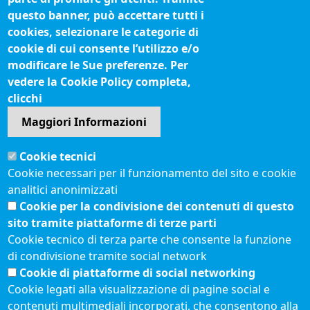
Fatturazione elettronica
questo banner, può accettare tutti i
cookies, selezionare le categorie di
IBAN pagamenti alla CCIAA
cookie di cui consente l’utilizzo e/o
Questionari soddisfazione utenti
modificare le Sue preferenze. Per
vedere la Cookie Policy completa,
Seguici su
clicchi
Maggiori Informazioni
Sito web
Cookie tecnici
Accesso riservato
Cookie necessari per il funzionamento del sito e cookie
Mappa del sito
analitici anonimizzati
Redazione
Cookie per la condivisione dei contenuti di questo
Statistiche di accesso
sito tramite piattaforme di terze parti
Cookie tecnico di terza parte che consente la funzione
di condivisione tramite social network
Visite totali al portale: 2642848
Cookie di piattaforme di social networking
Menù privacy
© 2021 Camere di
Feed RSS
Cookie legati alla visualizzazione di pagine social e
Commercio d'Italia
contenuti multimediali incorporati, che consentono alla
Note legali