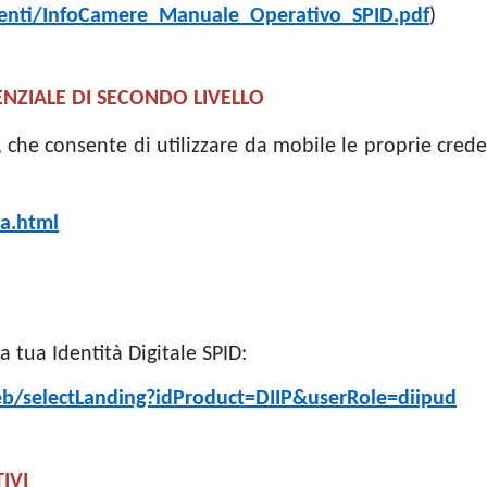
umenti/InfoCamere_Manuale_Operativo_SPID.pdf
)
ENZIALE DI SECONDO LIVELLO
, che consente di utilizzare da mobile le proprie creden
na.html
a tua Identità Digitale SPID:
eb/selectLanding?idProduct=DIIP&userRole=diipud
IVI