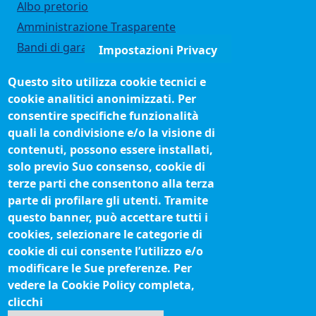
Albo pretorio
Amministrazione Trasparente
Bandi di gara
Impostazioni Privacy
Bilanci
Questo sito utilizza cookie tecnici e
Concorsi e selezioni
cookie analitici anonimizzati. Per
Organigramma
consentire specifiche funzionalità
Procedimenti (come fare per)
quali la condivisione e/o la visione di
contenuti, possono essere installati,
Siti tematici
solo previo Suo consenso, cookie di
terze parti che consentono alla terza
Biblioteca camerale
parte di profilare gli utenti. Tramite
Fatturazione elettronica
questo banner, può accettare tutti i
cookies, selezionare le categorie di
IBAN pagamenti alla CCIAA
cookie di cui consente l’utilizzo e/o
Questionari soddisfazione utenti
modificare le Sue preferenze. Per
vedere la Cookie Policy completa,
Seguici su
clicchi