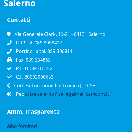
Salerno
Contatti
Via Generale Clark, 19-21 - 84131 Salerno
URP tel. 089.3068427
Portineria tel. 089.3068111
Fax. 089.334865
P.I. 01039610652
C.F. 80003090653
Cod. Fatturazione Elettronica JCEC5F
Pec
cciaa.salerno@sa.legalmail.camcom.it
Amm. Trasparente
Albo fornitori