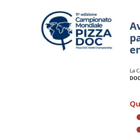
Av
p
en
La C
DOC
Qu