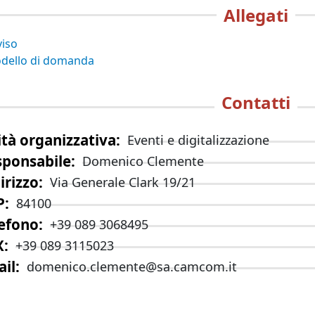
Allegati
viso
dello di domanda
Contatti
tà organizzativa
Eventi e digitalizzazione
sponsabile
Domenico Clemente
irizzo
Via Generale Clark 19/21
P
84100
efono
+39 089 3068495
X
+39 089 3115023
il
domenico.clemente@sa.camcom.it