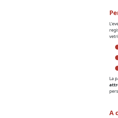
Pe
L'ev
regi
vetr
La p
attr
pers
A c