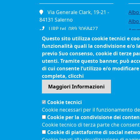
Via Generale Clark, 19-21 -
Albo 
84131 Salerno
Albo
URP tel. 089.3068427
Ammi
Portineria tel. 089.3068111
Questo sito utilizza cookie tecnici e co
Band
funzionalità quali la condivisione e/o l
Fax. 089.334865
Bilan
previo Suo consenso, cookie di terze par
P.I. 01039610652
Conc
utenti. Tramite questo banner, può accet
C.F. 80003090653
Org
di cui consente l’utilizzo e/o modificare
Cod. Fatturazione
Proc
completa, clicchi
Elettronica JCEC5F
Maggiori Informazioni
Pec
cciaa.salerno@sa.legalmail.camcom.it
Cookie tecnici
Cookie necessari per il funzionamento del 
Menù privacy
Cookie per la condivisione dei conten
Feed RSS
Note legali
Cookie tecnico di terza parte che consent
Cookie di piattaforme di social netw
Cookie legati alla visualizzazione di pagin