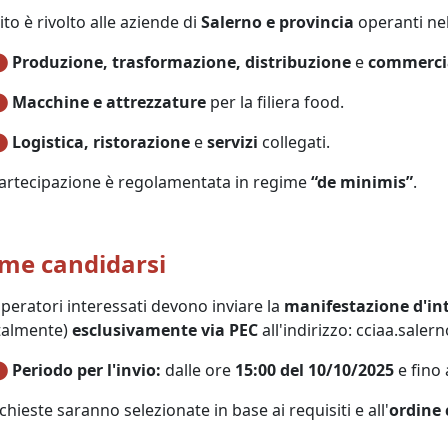
vito è rivolto alle aziende di
Salerno e provincia
operanti nel
Produzione, trasformazione, distribuzione
e
commercia
Macchine e attrezzature
per la filiera food.
Logistica, ristorazione
e
servizi
collegati.
artecipazione è regolamentata in regime
“de minimis”
.
me candidarsi
operatori interessati devono inviare la
manifestazione d'int
talmente)
esclusivamente via PEC
all'indirizzo: cciaa.sale
Periodo per l'invio:
dalle ore
15:00 del 10/10/2025
e fino 
ichieste saranno selezionate in base ai requisiti e all'
ordine 