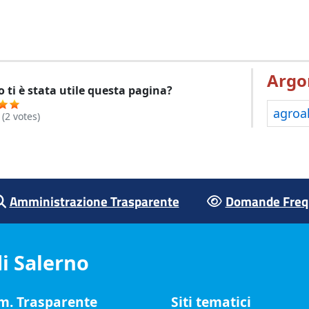
Argo
 ti è stata utile questa pagina?
agroa
(
2
votes)
Amministrazione Trasparente
Domande Frequ
i Salerno
. Trasparente
Siti tematici