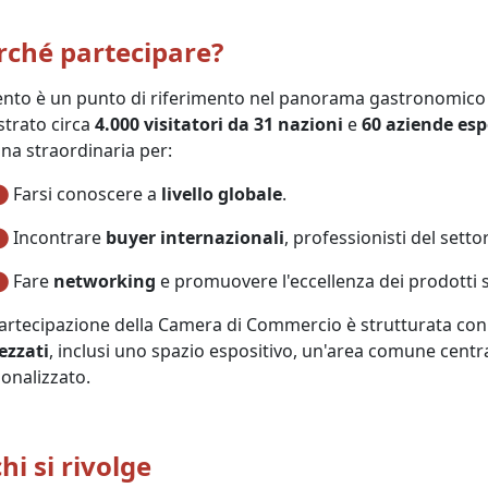
rché partecipare?
ento è un punto di riferimento nel panorama gastronomico i
strato circa
4.000 visitatori da 31 nazioni
e
60 aziende espo
ina straordinaria per:
Farsi conoscere a
livello globale
.
Incontrare
buyer internazionali
, professionisti del setto
Fare
networking
e promuovere l'eccellenza dei prodotti s
artecipazione della Camera di Commercio è strutturata con
ezzati
, inclusi uno spazio espositivo, un'area comune centra
onalizzato.
hi si rivolge