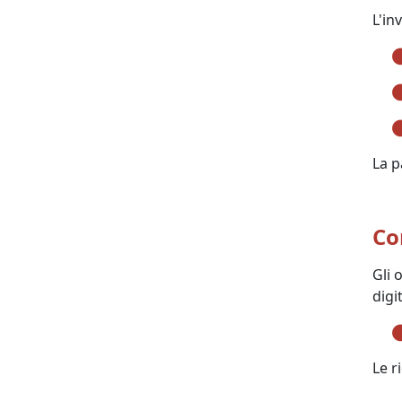
L'in
La p
Co
Gli 
digi
Le r