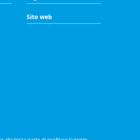
Sito web
A
Accesso riservato
Mappa del sito
Redazione
Statistiche di accesso
Visite totali al portale: 2639404
© 2021 Camere di Commercio d'Italia
 alla terza parte di profilare l'utente