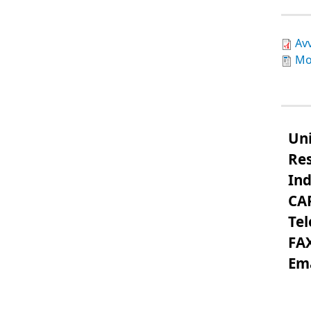
Av
Mo
Uni
Re
Ind
CA
Tel
FA
Ema