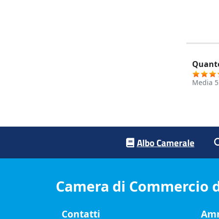
Quanto
Media
5
Footer menu
Albo Camerale
Camera di Commercio d
Contatti
Amm