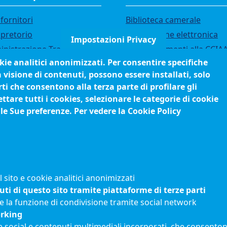
fornitori
Biblioteca camerale
 pretorio
Fatturazione elettronica
Impostazioni Privacy
nistrazione Trasparente
IBAN pagamenti alla CCIA
okie analitici anonimizzati. Per consentire specifiche
i di gara
Questionari soddisfazione
a visione di contenuti, possono essere installati, solo
utenti
ci
ti che consentono alla terza parte di profilare gli
orsi e selezioni
tare tutti i cookies, selezionare le categorie di cookie
anigramma
 le Sue preferenze. Per vedere la Cookie Policy
edimenti (come fare per)
sito e cookie analitici anonimizzati
uti di questo sito tramite piattaforme di terze parti
e la funzione di condivisione tramite social network
orking
e social e contenuti multimediali incorporati, che consentono