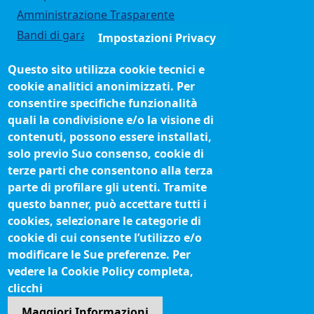
Amministrazione Trasparente
Bandi di gara
Impostazioni Privacy
Bilanci
Questo sito utilizza cookie tecnici e
Concorsi e selezioni
cookie analitici anonimizzati. Per
Organigramma
consentire specifiche funzionalità
Procedimenti (come fare per)
quali la condivisione e/o la visione di
contenuti, possono essere installati,
Siti tematici
solo previo Suo consenso, cookie di
terze parti che consentono alla terza
Biblioteca camerale
parte di profilare gli utenti. Tramite
Fatturazione elettronica
questo banner, può accettare tutti i
cookies, selezionare le categorie di
IBAN pagamenti alla CCIAA
cookie di cui consente l’utilizzo e/o
Questionari soddisfazione utenti
modificare le Sue preferenze. Per
vedere la Cookie Policy completa,
Seguici su
clicchi
Maggiori Informazioni