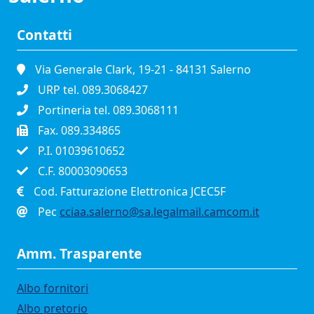
Contatti
Via Generale Clark, 19-21 - 84131 Salerno
URP tel. 089.3068427
Portineria tel. 089.3068111
Fax. 089.334865
P.I. 01039610652
C.F. 80003090653
Cod. Fatturazione Elettronica JCEC5F
Pec
cciaa.salerno@sa.legalmail.camcom.it
Amm. Trasparente
Albo fornitori
Albo pretorio