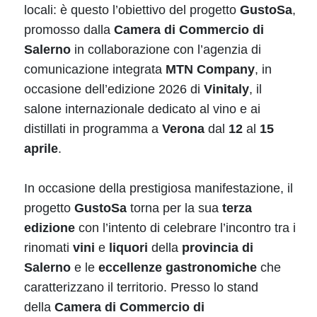
locali: è questo l’obiettivo del progetto
GustoSa
,
promosso dalla
Camera di Commercio di
Salerno
in collaborazione con l’agenzia di
comunicazione integrata
MTN Company
, in
occasione dell’edizione 2026 di
Vinitaly
, il
salone internazionale dedicato al vino e ai
distillati in programma a
Verona
dal
12
al
15
aprile
.
In occasione della prestigiosa manifestazione, il
progetto
GustoSa
torna per la sua
terza
edizione
con l’intento di celebrare l’incontro tra i
rinomati
vini
e
liquori
della
provincia di
Salerno
e le
eccellenze gastronomiche
che
caratterizzano il territorio. Presso lo stand
della
Camera di Commercio di