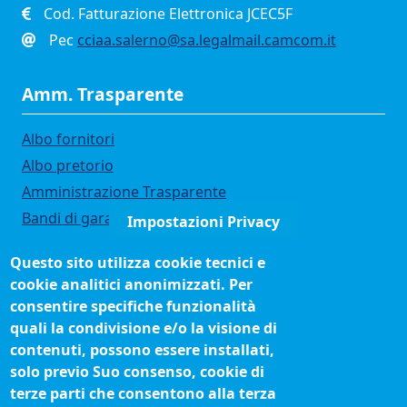
Cod. Fatturazione Elettronica JCEC5F
Pec
cciaa.salerno@sa.legalmail.camcom.it
Amm. Trasparente
Albo fornitori
Albo pretorio
Amministrazione Trasparente
Bandi di gara
Impostazioni Privacy
Bilanci
Questo sito utilizza cookie tecnici e
Concorsi e selezioni
cookie analitici anonimizzati. Per
Organigramma
consentire specifiche funzionalità
Procedimenti (come fare per)
quali la condivisione e/o la visione di
contenuti, possono essere installati,
Siti tematici
solo previo Suo consenso, cookie di
terze parti che consentono alla terza