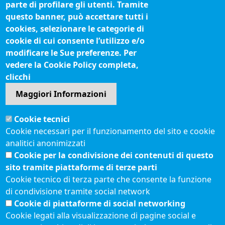
Biblioteca camerale
parte di profilare gli utenti. Tramite
Fatturazione elettronica
questo banner, può accettare tutti i
cookies, selezionare le categorie di
IBAN pagamenti alla CCIAA
cookie di cui consente l’utilizzo e/o
Questionari soddisfazione utenti
modificare le Sue preferenze. Per
vedere la Cookie Policy completa,
Seguici su
clicchi
Maggiori Informazioni
Sito web
Cookie tecnici
Accesso riservato
Cookie necessari per il funzionamento del sito e cookie
Mappa del sito
analitici anonimizzati
Redazione
Cookie per la condivisione dei contenuti di questo
Statistiche di accesso
sito tramite piattaforme di terze parti
Cookie tecnico di terza parte che consente la funzione
di condivisione tramite social network
Visite totali al portale: 2640855
Cookie di piattaforme di social networking
Menù privacy
© 2021 Camere di
Feed RSS
Cookie legati alla visualizzazione di pagine social e
Commercio d'Italia