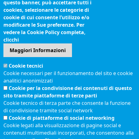
Fatturazione elettronica
questo banner, può accettare tutti i
cookies, selezionare le categorie di
IBAN pagamenti alla CCIAA
cookie di cui consente l’utilizzo e/o
Questionari soddisfazione utenti
modificare le Sue preferenze. Per
vedere la Cookie Policy completa,
Seguici su
clicchi
Maggiori Informazioni
Sito web
Cookie tecnici
Accesso riservato
Cookie necessari per il funzionamento del sito e cookie
Mappa del sito
analitici anonimizzati
Redazione
Cookie per la condivisione dei contenuti di questo
Statistiche di accesso
sito tramite piattaforme di terze parti
Cookie tecnico di terza parte che consente la funzione
di condivisione tramite social network
Visite totali al portale: 2636892
Cookie di piattaforme di social networking
Menù privacy
© 2021 Camere di
Feed RSS
Cookie legati alla visualizzazione di pagine social e
Commercio d'Italia
contenuti multimediali incorporati, che consentono alla
Note legali