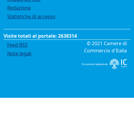
Redazione
Statistiche di accesso
Visite totali al portale: 2638314
Menù privacy
© 2021 Camere di
Feed RSS
Commercio d'Italia
Note legali