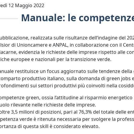
edì 12 Maggio 2022
Manuale: le competenze
ubblicazione, realizzata sulle risultanze dell’indagine del 2
lsior di Unioncamere e ANPAL, in collaborazione con il Cen
iacarne, evidenzia le richieste delle imprese rispetto alle 
tiche europee e nazionali per la transizione verde.
anuale restituisce un focus aggiornato sulle tendenze della
comparto produttivo italiano, sulla domanda di green jobs e
ofondimenti sui settori produttivi più coinvolti nella cosidd
ompetenze green, ossia l’attitudine al risparmio energetico 
uolo rilevante nelle richieste delle imprese.
oltre 3,5 milioni di posizioni, pari al 76,3% del totale delle
etenza verde è ritenuta necessaria per svolgere la profession
rtanza di questa skill è considerato elevato.