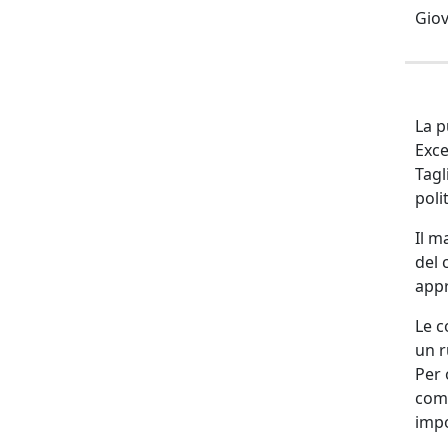
Giov
La p
Exce
Tagl
poli
Il m
del 
appr
Le c
un r
Per 
comp
impo