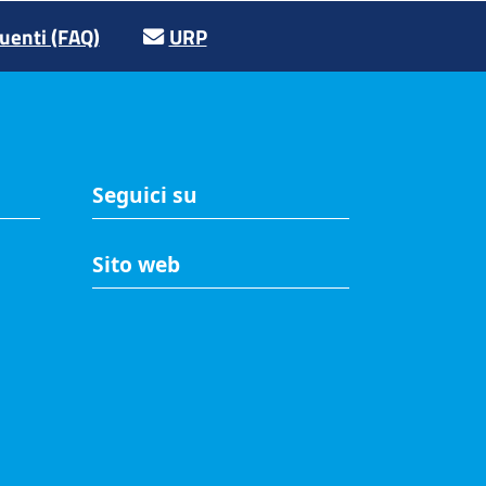
enti (FAQ)
URP
Seguici su
Sito web
A
Accesso riservato
Mappa del sito
Redazione
Statistiche di accesso
Visite totali al portale: 2636918