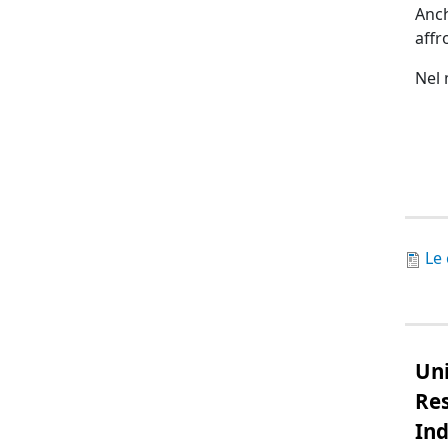
Anch
affr
Nel 
Le
Uni
Re
Ind