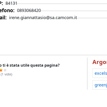
P
84131
efono
0893068420
il
irene.giannattasio@sa.camcom.it
Argo
 ti è stata utile questa pagina?
excels
(
1
vote)
green