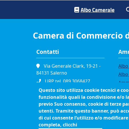
Footer menu
Albo Camerale
Camera di Commercio d
Contatti
Amm
Via Generale Clark, 19-21 -
Albo 
84131 Salerno
Albo
URP tel. 089.3068427
Ammi
Portineria tel. 089.3068111
Questo sito utilizza cookie tecnici e co
Band
funzionalità quali la condivisione e/o l
Fax. 089.334865
Bilan
previo Suo consenso, cookie di terze par
P.I. 01039610652
Conc
utenti. Tramite questo banner, può accet
C.F. 80003090653
Org
di cui consente l’utilizzo e/o modificare
Cod. Fatturazione
Proc
completa, clicchi