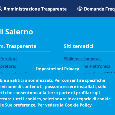
Amministrazione Trasparente
Domande Frequ
i Salerno
. Trasparente
Siti tematici
fornitori
Biblioteca camerale
 pretorio
Fatturazione elettronica
Impostazioni Privacy
nistrazione Trasparente
IBAN pagamenti alla CCIA
okie analitici anonimizzati. Per consentire specifiche
i di gara
Questionari soddisfazione
a visione di contenuti, possono essere installati, solo
utenti
ci
ti che consentono alla terza parte di profilare gli
orsi e selezioni
tare tutti i cookies, selezionare le categorie di cookie
anigramma
 le Sue preferenze. Per vedere la Cookie Policy
edimenti (come fare per)