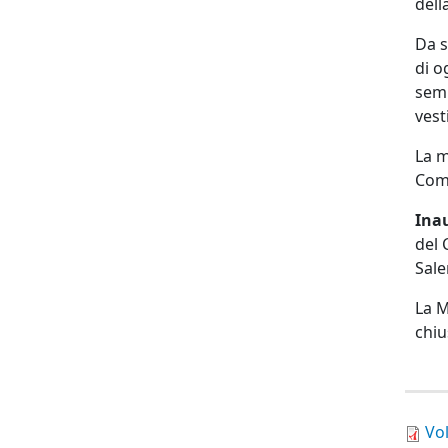
dell
Da 
di o
semp
vest
La m
Comu
Inau
del 
Sale
La M
chiu
Vo