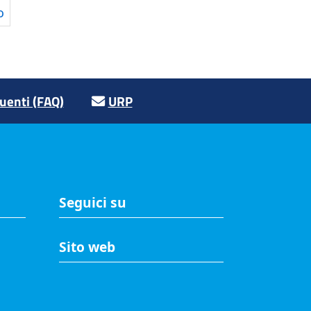
o
enti (FAQ)
URP
Seguici su
Sito web
A
Accesso riservato
Mappa del sito