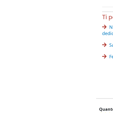
Ti 
N
dedic
S
F
Quanto