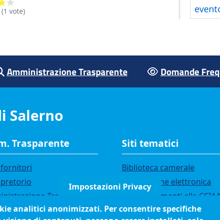
event
(
1
vote)
Amministrazione Trasparente
Domande Frequ
i Salerno
. Trasparente
Siti tematici
fornitori
Biblioteca camerale
 pretorio
Fatturazione elettronica
Impostazioni Privacy
nistrazione Trasparente
IBAN pagamenti alla CCIA
okie analitici anonimizzati. Per consentire specifiche
i di gara
Questionari soddisfazione