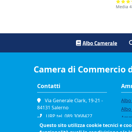
Media
4
Footer menu
Albo Camerale
Camera di Commercio d
Contatti
Amm
Via Generale Clark, 19-21 -
Albo 
84131 Salerno
Albo
URP tel. 089.3068427
Ammi
Portineria tel. 089.3068111
Questo sito utilizza cookie tecnici e co
Band