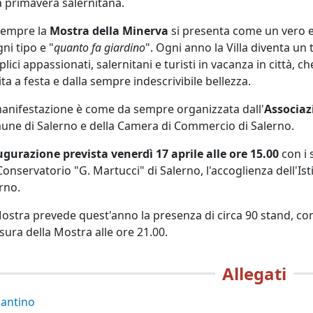
a
primavera salernitana.
sempre la
Mostra della Minerva
si presenta come un vero e p
gni tipo e "
quanto fa giardino
". Ogni anno la Villa diventa un t
lici appassionati, salernitani e turisti in vacanza in città, 
ita a festa e dalla sempre indescrivibile bellezza.
anifestazione è come da sempre organizzata dall'
Associaz
ne di Salerno e della Camera di Commercio di Salerno.
gurazione prevista venerdì 17 aprile alle ore 15.00
con i s
Conservatorio "G. Martucci" di Salerno, l'accoglienza dell'Is
rno.
ostra prevede quest'anno la presenza di circa 90 stand, con 
sura della Mostra alle ore 21.00.
Allegati
lantino