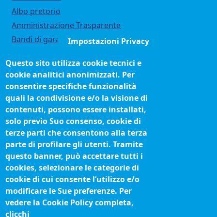
Albo pretorio
Amministrazione Trasparente
Bandi di gara
Impostazioni Privacy
Bilanci
Questo sito utilizza cookie tecnici e
Concorsi e selezioni
cookie analitici anonimizzati. Per
Organigramma
consentire specifiche funzionalità
Procedimenti (come fare per)
quali la condivisione e/o la visione di
contenuti, possono essere installati,
Siti tematici
solo previo Suo consenso, cookie di
terze parti che consentono alla terza
Biblioteca camerale
parte di profilare gli utenti. Tramite
Fatturazione elettronica
questo banner, può accettare tutti i
cookies, selezionare le categorie di
IBAN pagamenti alla CCIAA
cookie di cui consente l’utilizzo e/o
Questionari soddisfazione utenti
modificare le Sue preferenze. Per
vedere la Cookie Policy completa,
Seguici su
clicchi