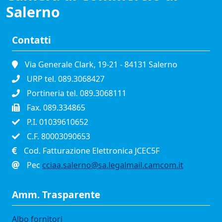
Salerno
Contatti
Via Generale Clark, 19-21 - 84131 Salerno
URP tel. 089.3068427
Portineria tel. 089.3068111
Fax. 089.334865
P.I. 01039610652
C.F. 80003090653
Cod. Fatturazione Elettronica JCEC5F
Pec
cciaa.salerno@sa.legalmail.camcom.it
Amm. Trasparente
Albo fornitori