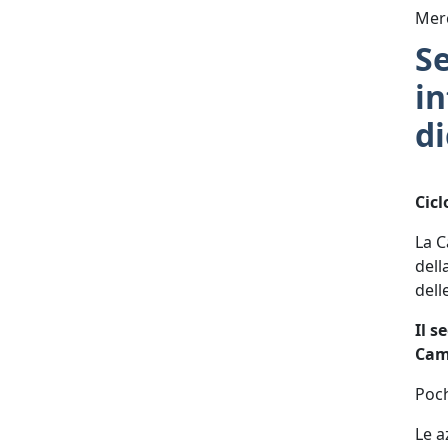
Mer
Se
in
d
Cicl
La C
dell
dell
Il s
Came
Poch
Le a