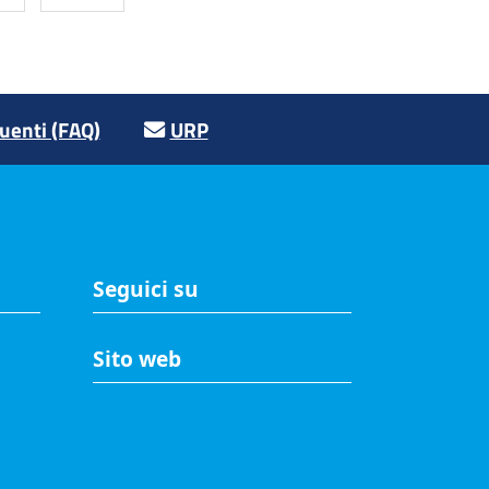
enti (FAQ)
URP
Seguici su
Sito web
A
Accesso riservato
Mappa del sito
Redazione