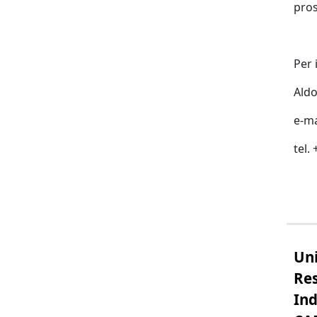
pros
Per 
Aldo
e-ma
tel.
Uni
Re
Ind