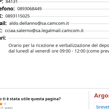
P
84131
efono
0893068449
X
0893115025
il
aldo.dellanno@sa.camcom.it
C
cciaa.salerno@sa.legalmail.camcom.it
ri
Orario per la ricezione e verbalizzazione del depo
dal lunedì al venerdì ore 09:00 - 12:00 (come pre
Argo
 ti è stata utile questa pagina?
brevet
(
1
vote)