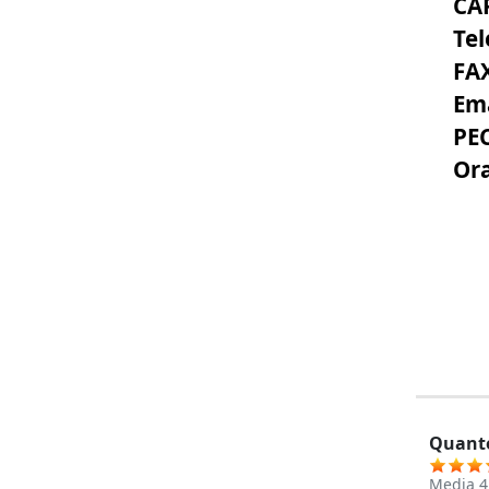
CA
Tel
FA
Ema
PE
Ora
Quanto
Media
4