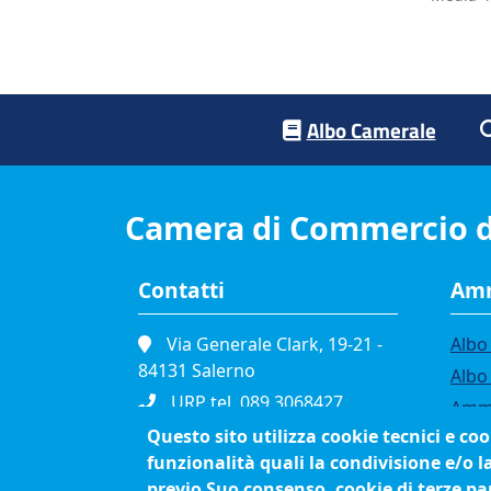
Footer menu
Albo Camerale
Camera di Commercio d
Contatti
Amm
Via Generale Clark, 19-21 -
Albo 
84131 Salerno
Albo
URP tel. 089.3068427
Ammi
Portineria tel. 089.3068111
Questo sito utilizza cookie tecnici e co
Band
funzionalità quali la condivisione e/o l
Fax. 089.334865
Bilan
previo Suo consenso, cookie di terze par