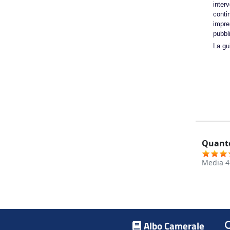
interv
conti
impre
pubbl
La gui
Quanto
Media
4
Footer menu
Albo Camerale