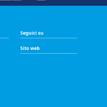
Seguici su
Sito web
A
Accesso riservato
Mappa del sito
Redazione
Statistiche di accesso
Visite totali al portale: 2636020