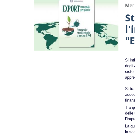
Merc
St
l'
"E
Si int
degli 
siste
appre
Si tra
accede
finan
Tra q
delle 
l’impr
La gui
la sc