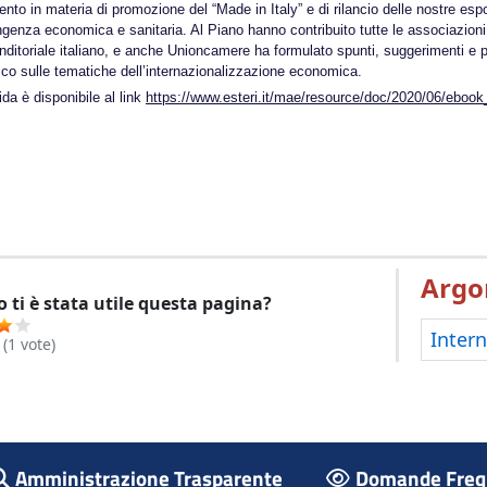
ento in materia di promozione del “Made in Italy” e di rilancio delle nostre espor
ngenza economica e sanitaria. Al Piano hanno contribuito tutte le associazion
nditoriale italiano, e anche Unioncamere ha formulato spunti, suggerimenti e pro
ico sulle tematiche dell’internazionalizzazione economica.
da è disponibile al link
https://www.esteri.it/mae/resource/doc/2020/06/eboo
Argo
 ti è stata utile questa pagina?
Intern
(
1
vote)
Amministrazione Trasparente
Domande Frequ