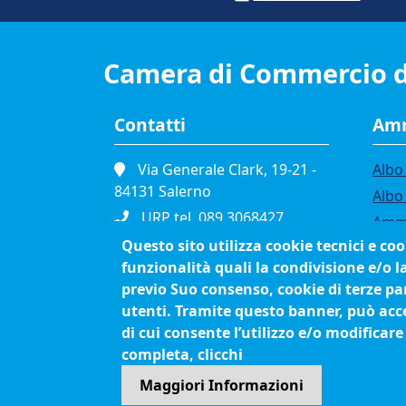
Camera di Commercio d
Contatti
Amm
Via Generale Clark, 19-21 -
Albo 
84131 Salerno
Albo
URP tel. 089.3068427
Ammi
Portineria tel. 089.3068111
Questo sito utilizza cookie tecnici e co
Band
funzionalità quali la condivisione e/o l
Fax. 089.334865
Bilan
previo Suo consenso, cookie di terze par
P.I. 01039610652
Conc
utenti. Tramite questo banner, può accet
C.F. 80003090653
Org
di cui consente l’utilizzo e/o modificare
Cod. Fatturazione
Proc
completa, clicchi
Elettronica JCEC5F
Maggiori Informazioni
Pec