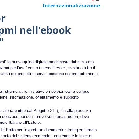
Internazionalizzazione
er
 pmi nell'ebook
"
i pmi” la nuova guida digitale predisposta dal ministero
oni per l’uso” verso i mercati esteri, rivolta a tutto il
ealtà i cui prodotti e servizi possono essere fortemente
i strumenti, le iniziative e i servizi reali a cui può
rmazione, informazione, orientamento e supporto
nale (a partire dal Progetto SEI), sia alla presenza
si conclude poi con l’arrivo sui mercati esteri, dove
rcio Italiane all’Estero.
no del Patto per l'export, un documento strategico firmato
 conto del sistema camerale - contenente le linee di