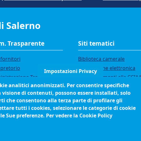
i Salerno
. Trasparente
Siti tematici
fornitori
Biblioteca camerale
 pretorio
Fatturazione elettronica
Impostazioni Privacy
nistrazione Trasparente
IBAN pagamenti alla CCIA
okie analitici anonimizzati. Per consentire specifiche
i di gara
Questionari soddisfazione
a visione di contenuti, possono essere installati, solo
utenti
ci
ti che consentono alla terza parte di profilare gli
orsi e selezioni
tare tutti i cookies, selezionare le categorie di cookie
anigramma
 le Sue preferenze. Per vedere la Cookie Policy
edimenti (come fare per)