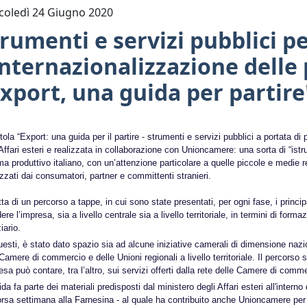
oledì 24 Giugno 2020
rumenti e servizi pubblici p
internazionalizzazione delle
xport, una guida per partire
itola “Export: una guida per il partire - strumenti e servizi pubblici a portata d
Affari esteri e realizzata in collaborazione con Unioncamere: una sorta di “istruzi
ma produttivo italiano, con un’attenzione particolare a quelle piccole e medie r
zzati dai consumatori, partner e committenti stranieri.
tta di un percorso a tappe, in cui sono state presentati, per ogni fase, i principal
re l’impresa, sia a livello centrale sia a livello territoriale, in termini di fo
ziario.
uesti, è stato dato spazio sia ad alcune iniziative camerali di dimensione nazio
Camere di commercio e delle Unioni regionali a livello territoriale. Il percorso 
esa può contare, tra l’altro, sui servizi offerti dalla rete delle Camere di comme
da fa parte dei materiali predisposti dal ministero degli Affari esteri all'inter
orsa settimana alla Farnesina - al quale ha contribuito anche Unioncamere per