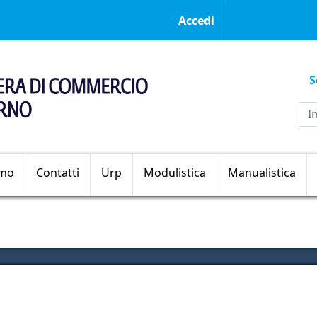
Menu profilo ut
Accedi
S
Sezioni principali
amo
Contatti
Urp
Modulistica
Manualistica