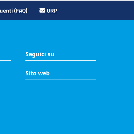
enti (FAQ)
URP
Seguici su
Sito web
A
Accesso riservato
Mappa del sito
Redazione
Statistiche di accesso
Visite totali al portale: 2638591