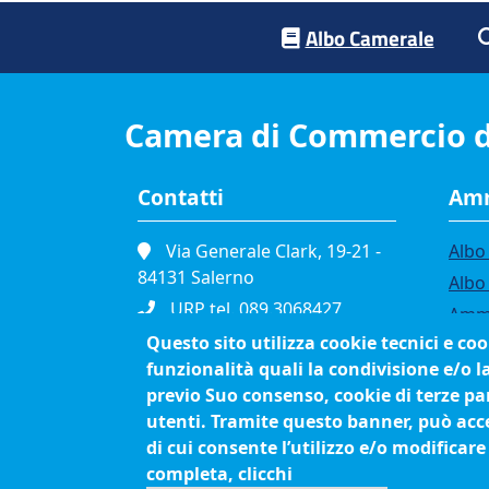
Footer menu
Albo Camerale
Camera di Commercio d
Contatti
Amm
Via Generale Clark, 19-21 -
Albo 
84131 Salerno
Albo
URP tel. 089.3068427
Ammi
Portineria tel. 089.3068111
Questo sito utilizza cookie tecnici e co
Band
funzionalità quali la condivisione e/o l
Fax. 089.334865
Bilan
previo Suo consenso, cookie di terze par
P.I. 01039610652
Conc
utenti. Tramite questo banner, può accet
C.F. 80003090653
Org
di cui consente l’utilizzo e/o modificare
Cod. Fatturazione
Proc
completa, clicchi