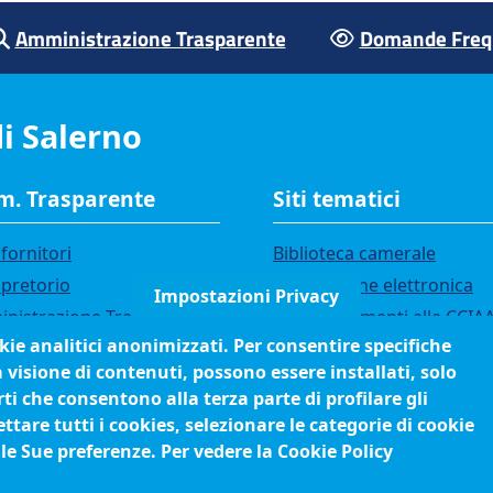
Amministrazione Trasparente
Domande Frequ
i Salerno
. Trasparente
Siti tematici
fornitori
Biblioteca camerale
 pretorio
Fatturazione elettronica
Impostazioni Privacy
nistrazione Trasparente
IBAN pagamenti alla CCIA
okie analitici anonimizzati. Per consentire specifiche
i di gara
Questionari soddisfazione
a visione di contenuti, possono essere installati, solo
utenti
ci
ti che consentono alla terza parte di profilare gli
orsi e selezioni
tare tutti i cookies, selezionare le categorie di cookie
anigramma
 le Sue preferenze. Per vedere la Cookie Policy
edimenti (come fare per)