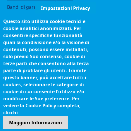
Bandi di gara
Impostazioni Privacy
Bilanci
Questo sito utilizza cookie tecnici e
Concorsi e selezioni
cookie analitici anonimizzati. Per
Organigramma
consentire specifiche funzionalità
Procedimenti (come fare per)
quali la condivisione e/o la visione di
contenuti, possono essere installati,
Siti tematici
solo previo Suo consenso, cookie di
terze parti che consentono alla terza
Biblioteca camerale
parte di profilare gli utenti. Tramite
Fatturazione elettronica
questo banner, può accettare tutti i
cookies, selezionare le categorie di
IBAN pagamenti alla CCIAA
cookie di cui consente l’utilizzo e/o
Questionari soddisfazione utenti
modificare le Sue preferenze. Per
vedere la Cookie Policy completa,
Seguici su
clicchi
Maggiori Informazioni
Sito web