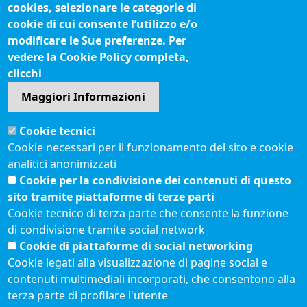
cookies, selezionare le categorie di
IBAN pagamenti alla CCIAA
cookie di cui consente l’utilizzo e/o
Questionari soddisfazione utenti
modificare le Sue preferenze. Per
vedere la Cookie Policy completa,
Seguici su
clicchi
Maggiori Informazioni
Sito web
Cookie tecnici
Accesso riservato
Cookie necessari per il funzionamento del sito e cookie
Mappa del sito
analitici anonimizzati
Redazione
Cookie per la condivisione dei contenuti di questo
Statistiche di accesso
sito tramite piattaforme di terze parti
Cookie tecnico di terza parte che consente la funzione
di condivisione tramite social network
Visite totali al portale: 2638231
Cookie di piattaforme di social networking
Menù privacy
© 2021 Camere di
Feed RSS
Cookie legati alla visualizzazione di pagine social e
Commercio d'Italia
contenuti multimediali incorporati, che consentono alla
Note legali
terza parte di profilare l'utente