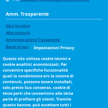
Amm. Trasparente
Albo fornitori
Albo pretorio
Amministrazione Trasparente
Bandi di gara
Impostazioni Privacy
Bilanci
Questo sito utilizza cookie tecnici e
Concorsi e selezioni
cookie analitici anonimizzati. Per
Organigramma
consentire specifiche funzionalità
Procedimenti (come fare per)
quali la condivisione e/o la visione di
contenuti, possono essere installati,
Siti tematici
solo previo Suo consenso, cookie di
terze parti che consentono alla terza
Biblioteca camerale
parte di profilare gli utenti. Tramite
Fatturazione elettronica
questo banner, può accettare tutti i