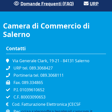
Domande Frequenti (FAQ)
URP
Camera di Commercio di
Salerno
Contatti
Via Generale Clark, 19-21 - 84131 Salerno
URP tel. 089.3068427
Portineria tel. 089.3068111
Fax. 089.334865
P.I. 01039610652
C.F. 80003090653
Cod. Fatturazione Elettronica JCEC5F
Pec
cciaa.salerno@sa.legalmail.camcom.it