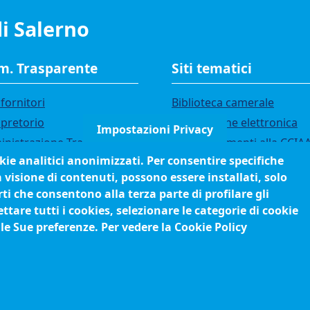
i Salerno
. Trasparente
Siti tematici
fornitori
Biblioteca camerale
 pretorio
Fatturazione elettronica
Impostazioni Privacy
nistrazione Trasparente
IBAN pagamenti alla CCIA
okie analitici anonimizzati. Per consentire specifiche
i di gara
Questionari soddisfazione
a visione di contenuti, possono essere installati, solo
utenti
ci
ti che consentono alla terza parte di profilare gli
orsi e selezioni
tare tutti i cookies, selezionare le categorie di cookie
anigramma
 le Sue preferenze. Per vedere la Cookie Policy
edimenti (come fare per)