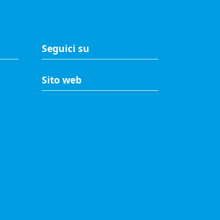
Seguici su
Sito web
A
Accesso riservato
Mappa del sito
Redazione
Statistiche di accesso
Visite totali al portale: 2638226