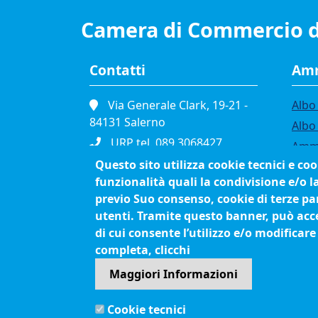
Camera di Commercio d
Contatti
Amm
Via Generale Clark, 19-21 -
Albo 
84131 Salerno
Albo
URP tel. 089.3068427
Ammi
Portineria tel. 089.3068111
Questo sito utilizza cookie tecnici e co
Band
funzionalità quali la condivisione e/o l
Fax. 089.334865
Bilan
previo Suo consenso, cookie di terze par
P.I. 01039610652
Conc
utenti. Tramite questo banner, può accet
C.F. 80003090653
Org
di cui consente l’utilizzo e/o modificare
Cod. Fatturazione
Proc
completa, clicchi
Elettronica JCEC5F
Maggiori Informazioni
Pec
cciaa.salerno@sa.legalmail.camcom.it
Cookie tecnici