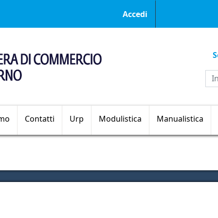
Menu profilo ut
Accedi
S
Sezioni principali
amo
Contatti
Urp
Modulistica
Manualistica