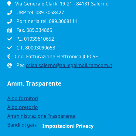
Via Generale Clark, 19-21 - 84131 Salerno
URP tel. 089.3068427
Portineria tel. 089.3068111
Fax. 089.334865
P.I. 01039610652
C.F. 80003090653
Cod. Fatturazione Elettronica JCEC5F
Pec
cciaa.salerno@sa.legalmail.camcom.it
Amm. Trasparente
Albo fornitori
Albo pretorio
Amministrazione Trasparente
Bandi di gara
Impostazioni Privacy
Bilanci