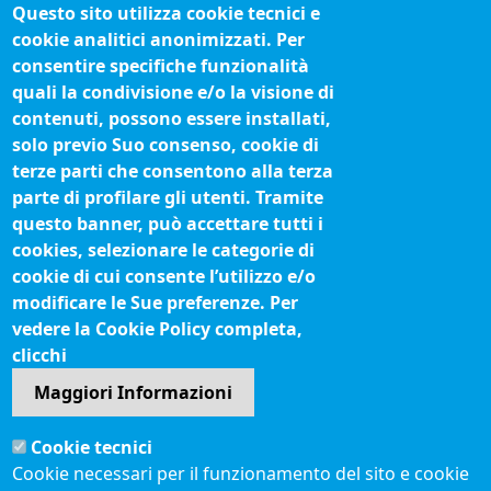
Questo sito utilizza cookie tecnici e
Concorsi e selezioni
cookie analitici anonimizzati. Per
Organigramma
consentire specifiche funzionalità
Procedimenti (come fare per)
quali la condivisione e/o la visione di
contenuti, possono essere installati,
Siti tematici
solo previo Suo consenso, cookie di
terze parti che consentono alla terza
Biblioteca camerale
parte di profilare gli utenti. Tramite
Fatturazione elettronica
questo banner, può accettare tutti i
cookies, selezionare le categorie di
IBAN pagamenti alla CCIAA
cookie di cui consente l’utilizzo e/o
Questionari soddisfazione utenti
modificare le Sue preferenze. Per
vedere la Cookie Policy completa,
Seguici su
clicchi
Maggiori Informazioni
Sito web
Cookie tecnici
Accesso riservato
Cookie necessari per il funzionamento del sito e cookie
Mappa del sito