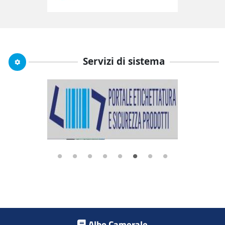
Servizi di sistema
Previous
N
Footer menu
Albo Camerale