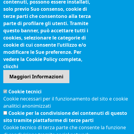
contenuti, possono essere installati,
Siti tematici
solo previo Suo consenso, cookie di
terze parti che consentono alla terza
Biblioteca camerale
parte di profilare gli utenti. Tramite
Fatturazione elettronica
questo banner, può accettare tutti i
cookies, selezionare le categorie di
IBAN pagamenti alla CCIAA
cookie di cui consente l’utilizzo e/o
Questionari soddisfazione utenti
modificare le Sue preferenze. Per
vedere la Cookie Policy completa,
Seguici su
clicchi
Maggiori Informazioni
Sito web
Cookie tecnici
Accesso riservato
Cookie necessari per il funzionamento del sito e cookie
Mappa del sito
analitici anonimizzati
Redazione
Cookie per la condivisione dei contenuti di questo
Statistiche di accesso
sito tramite piattaforme di terze parti
Cookie tecnico di terza parte che consente la funzione