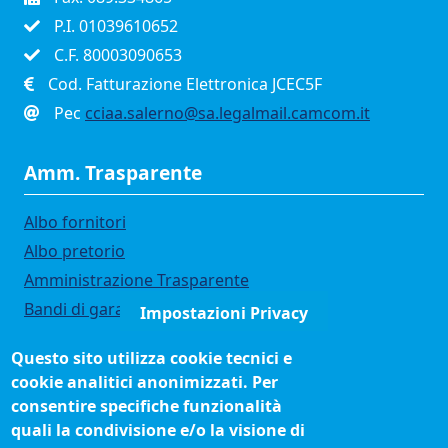
P.I. 01039610652
C.F. 80003090653
Cod. Fatturazione Elettronica JCEC5F
Pec
cciaa.salerno@sa.legalmail.camcom.it
Amm. Trasparente
Albo fornitori
Albo pretorio
Amministrazione Trasparente
Bandi di gara
Impostazioni Privacy
Bilanci
Questo sito utilizza cookie tecnici e
Concorsi e selezioni
cookie analitici anonimizzati. Per
Organigramma
consentire specifiche funzionalità
Procedimenti (come fare per)
quali la condivisione e/o la visione di