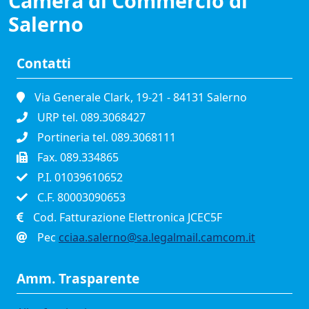
Camera di Commercio di
Salerno
Contatti
Via Generale Clark, 19-21 - 84131 Salerno
URP tel. 089.3068427
Portineria tel. 089.3068111
Fax. 089.334865
P.I. 01039610652
C.F. 80003090653
Cod. Fatturazione Elettronica JCEC5F
Pec
cciaa.salerno@sa.legalmail.camcom.it
Amm. Trasparente