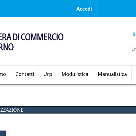
Menu profilo ut
Accedi
S
Sezioni principali
amo
Contatti
Urp
Modulistica
Manualistica
IZZAZIONE