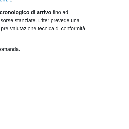
cronologico di arrivo
fino ad
risorse stanziate. L'iter prevede una
pre-valutazione tecnica di conformità
i domanda.