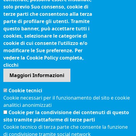
Siti tematici
solo previo Suo consenso, cookie di
terze parti che consentono alla terza
Biblioteca camerale
parte di profilare gli utenti. Tramite
Fatturazione elettronica
questo banner, può accettare tutti i
cookies, selezionare le categorie di
IBAN pagamenti alla CCIAA
cookie di cui consente l’utilizzo e/o
Questionari soddisfazione utenti
modificare le Sue preferenze. Per
vedere la Cookie Policy completa,
Seguici su
clicchi
Maggiori Informazioni
Sito web
Cookie tecnici
Accesso riservato
Cookie necessari per il funzionamento del sito e cookie
Mappa del sito
analitici anonimizzati
Redazione
Cookie per la condivisione dei contenuti di questo
Statistiche di accesso
sito tramite piattaforme di terze parti
Cookie tecnico di terza parte che consente la funzione
di condivisione tramite social network