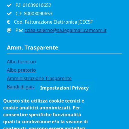
P.I. 01039610652
C.F. 80003090653
Cod. Fatturazione Elettronica JCEC5F
Pec
cciaa.salerno@sa.legalmail.camcom.it
Amm. Trasparente
Albo fornitori
Albo pretorio
Amministrazione Trasparente
Bandi di gara
Impostazioni Privacy
Bilanci
Questo sito utilizza cookie tecnici e
Concorsi e selezioni
cookie analitici anonimizzati. Per
Organigramma
consentire specifiche funzionalità
Procedimenti (come fare per)
quali la condivisione e/o la visione di
contenuti, possono essere installati,