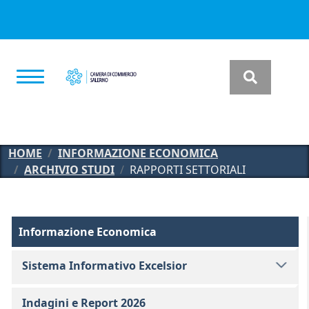
Salta al contenuto principale
HOME
INFORMAZIONE ECONOMICA
ARCHIVIO STUDI
RAPPORTI SETTORIALI
Informazione Economica
Informazione Economica
Sistema Informativo Excelsior
Indagini e Report 2026