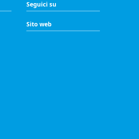
Seguici su
Sito web
A
Accesso riservato
Mappa del sito
Redazione
Statistiche di accesso
Visite totali al portale: 2638623
© 2021 Camere di Commercio d'Italia