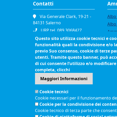
Contatti
Amm
Via Generale Clark, 19-21 -
Albo 
84131 Salerno
Albo
URP tel. 089.3068427
Ammi
Portineria tel. 089.3068111
Questo sito utilizza cookie tecnici e co
Band
funzionalità quali la condivisione e/o l
Fax. 089.334865
Bilan
previo Suo consenso, cookie di terze par
P.I. 01039610652
Conc
utenti. Tramite questo banner, può accet
C.F. 80003090653
Org
di cui consente l’utilizzo e/o modificare
Cod. Fatturazione
Proc
completa, clicchi
Elettronica JCEC5F
Maggiori Informazioni
Pec
cciaa.salerno@sa.legalmail.camcom.it
Cookie tecnici
Cookie necessari per il funzionamento del 
Menù privacy
Cookie per la condivisione dei conten
Feed RSS
Note legali
Cookie tecnico di terza parte che consent
Cookie di piattaforme di social netw