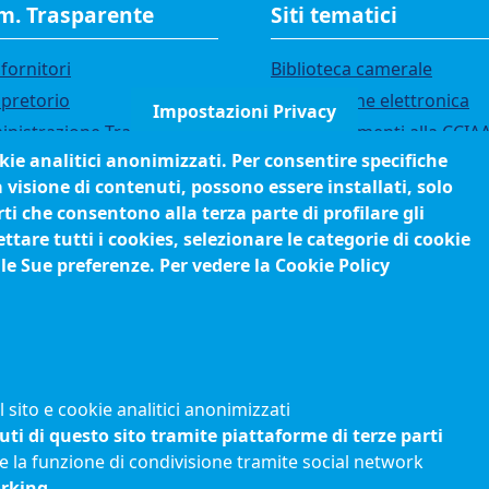
. Trasparente
Siti tematici
fornitori
Biblioteca camerale
 pretorio
Fatturazione elettronica
Impostazioni Privacy
nistrazione Trasparente
IBAN pagamenti alla CCIA
okie analitici anonimizzati. Per consentire specifiche
i di gara
Questionari soddisfazione
a visione di contenuti, possono essere installati, solo
utenti
ci
ti che consentono alla terza parte di profilare gli
orsi e selezioni
tare tutti i cookies, selezionare le categorie di cookie
anigramma
 le Sue preferenze. Per vedere la Cookie Policy
edimenti (come fare per)
sito e cookie analitici anonimizzati
uti di questo sito tramite piattaforme di terze parti
e la funzione di condivisione tramite social network
orking