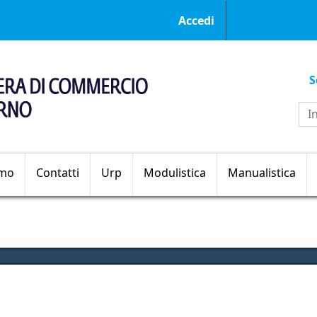
Menu profilo ut
Accedi
S
Sezioni principali
amo
Contatti
Urp
Modulistica
Manualistica