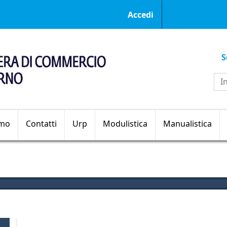
Menu profilo ut
Accedi
S
Sezioni principali
amo
Contatti
Urp
Modulistica
Manualistica