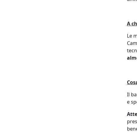
A ch
Le m
Came
tecn
alm
Cos
Il b
e sp
Att
pres
bene