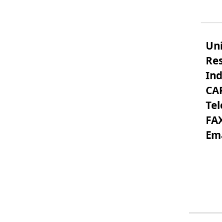
Uni
Re
Ind
CA
Tel
FA
Ema