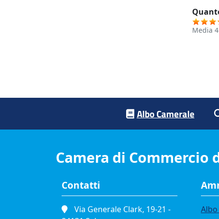
Quanto
Media
4
Footer menu
Albo Camerale
Camera di Commercio d
Contatti
Amm
Via Generale Clark, 19-21 -
Albo 