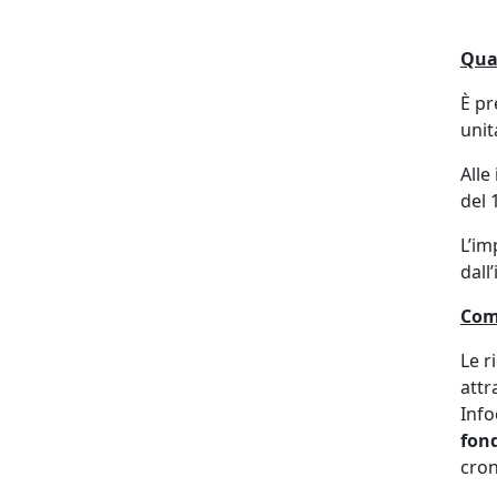
Qual
È pr
unit
Alle
del 
L’im
dall
Com
Le r
attr
Info
fond
cron