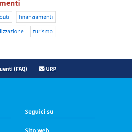
menti
buti
finanziamenti
lizzazione
turismo
enti (FAQ)
URP
Seguici su
Sito web