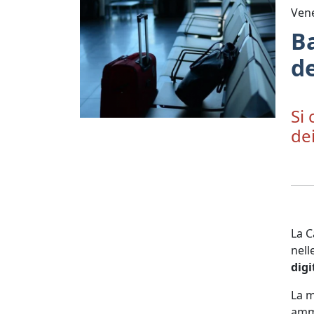
Ven
Ba
de
Si
dei
La C
nell
digi
La m
ammo