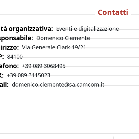
Contatti
tà organizzativa
Eventi e digitalizzazione
sponsabile
Domenico Clemente
irizzo
Via Generale Clark 19/21
P
84100
efono
+39 089 3068495
X
+39 089 3115023
il
domenico.clemente@sa.camcom.it