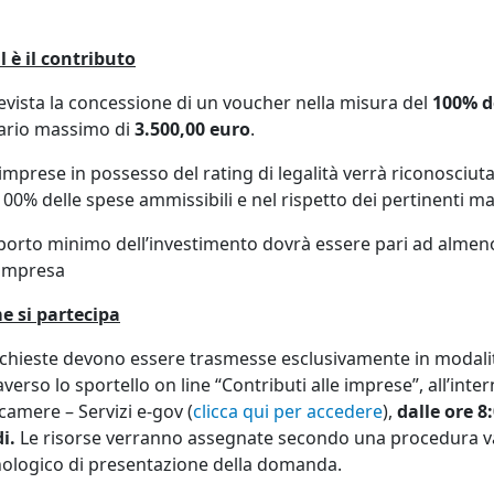
 è il contributo
evista la concessione di un voucher nella misura del
100% d
ario massimo di
3.500,00 euro
.
 imprese in possesso del rating di legalità verrà riconosciut
100% delle spese ammissibili e nel rispetto dei pertinenti m
porto minimo dell’investimento dovrà essere pari ad almen
’impresa
e si partecipa
ichieste devono essere trasmesse esclusivamente in modalità
averso lo sportello on line “Contributi alle imprese”, all’in
camere – Servizi e-gov (
clicca qui per accedere
),
dalle ore 8
i.
Le risorse verranno assegnate secondo una procedura val
ologico di presentazione della domanda.