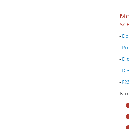
Mod
sc
-
Do
-
Pr
-
Dic
-
Des
-
F23
Istr