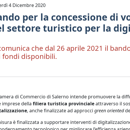
erdì 4 Dicembre 2020
ndo per la concessione di v
l settore turistico per la di
 comunica che dal 26 aprile 2021 il ban
 fondi disponibili.
amera di Commercio di Salerno intende promuovere la diffusi
e imprese della
filiera turistica provinciale
attraverso il s
talizzazione
, anche finalizzate ad approcci
green oriented
de
isura è finalizzata a supportare interventi di digitalizzazio
dernamento tecnologico per migliorare l’efficienza azienda