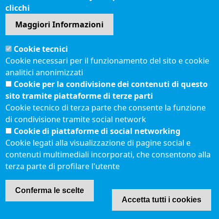
clicchi
Maggiori Informazioni
Sito web
Cookie tecnici
Accesso riservato
Cookie necessari per il funzionamento del sito e cookie
Mappa del sito
analitici anonimizzati
Redazione
Cookie per la condivisione dei contenuti di questo
Statistiche di accesso
sito tramite piattaforme di terze parti
Cookie tecnico di terza parte che consente la funzione
di condivisione tramite social network
Visite totali al portale: 2640017
Cookie di piattaforme di social networking
Menù privacy
© 2021 Camere di
Feed RSS
Cookie legati alla visualizzazione di pagine social e
Commercio d'Italia
contenuti multimediali incorporati, che consentono alla
Note legali
terza parte di profilare l'utente
Conferma le scelte
Accetta tutti i cookies