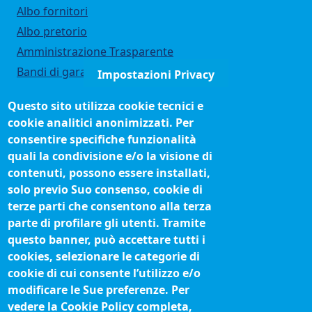
Albo fornitori
Albo pretorio
Amministrazione Trasparente
Bandi di gara
Impostazioni Privacy
Bilanci
Questo sito utilizza cookie tecnici e
Concorsi e selezioni
cookie analitici anonimizzati. Per
Organigramma
consentire specifiche funzionalità
Procedimenti (come fare per)
quali la condivisione e/o la visione di
contenuti, possono essere installati,
Siti tematici
solo previo Suo consenso, cookie di
terze parti che consentono alla terza
Biblioteca camerale
parte di profilare gli utenti. Tramite
Fatturazione elettronica
questo banner, può accettare tutti i
cookies, selezionare le categorie di
IBAN pagamenti alla CCIAA
cookie di cui consente l’utilizzo e/o
Questionari soddisfazione utenti
modificare le Sue preferenze. Per
vedere la Cookie Policy completa,
Seguici su