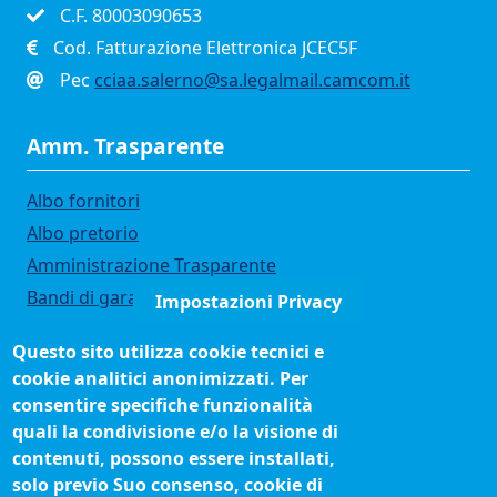
C.F. 80003090653
Cod. Fatturazione Elettronica JCEC5F
Pec
cciaa.salerno@sa.legalmail.camcom.it
Amm. Trasparente
Albo fornitori
Albo pretorio
Amministrazione Trasparente
Bandi di gara
Impostazioni Privacy
Bilanci
Questo sito utilizza cookie tecnici e
Concorsi e selezioni
cookie analitici anonimizzati. Per
Organigramma
consentire specifiche funzionalità
Procedimenti (come fare per)
quali la condivisione e/o la visione di
contenuti, possono essere installati,
Siti tematici
solo previo Suo consenso, cookie di