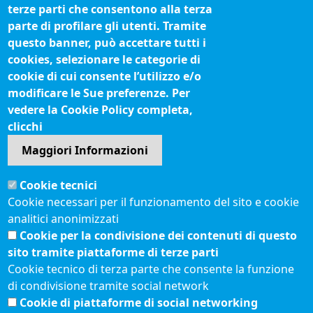
terze parti che consentono alla terza
Biblioteca camerale
parte di profilare gli utenti. Tramite
Fatturazione elettronica
questo banner, può accettare tutti i
cookies, selezionare le categorie di
IBAN pagamenti alla CCIAA
cookie di cui consente l’utilizzo e/o
Questionari soddisfazione utenti
modificare le Sue preferenze. Per
vedere la Cookie Policy completa,
Seguici su
clicchi
Maggiori Informazioni
Sito web
Cookie tecnici
Accesso riservato
Cookie necessari per il funzionamento del sito e cookie
Mappa del sito
analitici anonimizzati
Redazione
Cookie per la condivisione dei contenuti di questo
Statistiche di accesso
sito tramite piattaforme di terze parti
Cookie tecnico di terza parte che consente la funzione
di condivisione tramite social network
Visite totali al portale: 2641059
Cookie di piattaforme di social networking