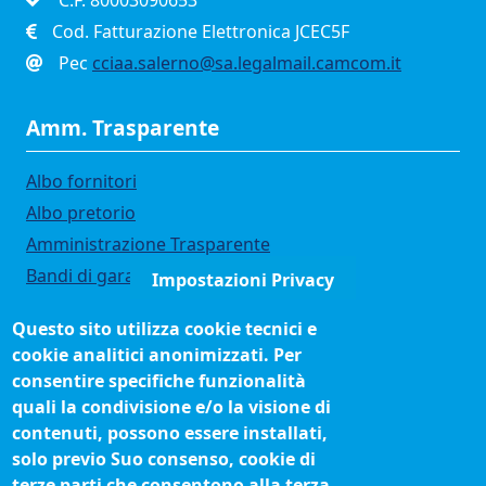
C.F. 80003090653
Cod. Fatturazione Elettronica JCEC5F
Pec
cciaa.salerno@sa.legalmail.camcom.it
Amm. Trasparente
Albo fornitori
Albo pretorio
Amministrazione Trasparente
Bandi di gara
Impostazioni Privacy
Bilanci
Questo sito utilizza cookie tecnici e
Concorsi e selezioni
cookie analitici anonimizzati. Per
Organigramma
consentire specifiche funzionalità
Procedimenti (come fare per)
quali la condivisione e/o la visione di
contenuti, possono essere installati,
Siti tematici
solo previo Suo consenso, cookie di
terze parti che consentono alla terza