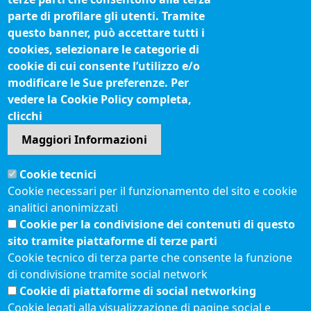
Biblioteca camerale
parte di profilare gli utenti. Tramite
Fatturazione elettronica
questo banner, può accettare tutti i
cookies, selezionare le categorie di
IBAN pagamenti alla CCIAA
cookie di cui consente l’utilizzo e/o
Questionari soddisfazione utenti
modificare le Sue preferenze. Per
vedere la Cookie Policy completa,
Seguici su
clicchi
Maggiori Informazioni
Sito web
Cookie tecnici
Accesso riservato
Cookie necessari per il funzionamento del sito e cookie
Mappa del sito
analitici anonimizzati
Redazione
Cookie per la condivisione dei contenuti di questo
Statistiche di accesso
sito tramite piattaforme di terze parti
Cookie tecnico di terza parte che consente la funzione
di condivisione tramite social network
Visite totali al portale: 2641976
Cookie di piattaforme di social networking
Menù privacy
© 2021 Camere di
Feed RSS
Cookie legati alla visualizzazione di pagine social e