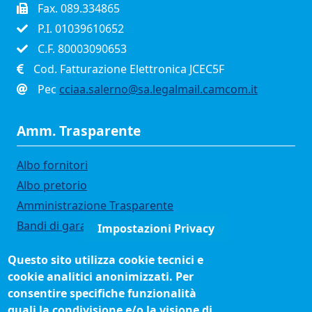
Fax. 089.334865
P.I. 01039610652
C.F. 80003090653
Cod. Fatturazione Elettronica JCEC5F
Pec
cciaa.salerno@sa.legalmail.camcom.it
Amm. Trasparente
Albo fornitori
Albo pretorio
Amministrazione Trasparente
Bandi di gara
Impostazioni Privacy
Bilanci
Questo sito utilizza cookie tecnici e
Concorsi e selezioni
cookie analitici anonimizzati. Per
Organigramma
consentire specifiche funzionalità
Procedimenti (come fare per)
quali la condivisione e/o la visione di