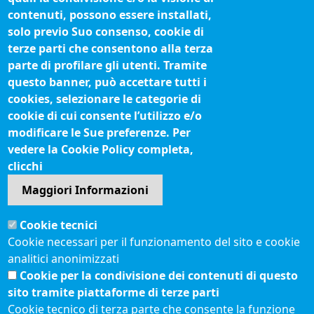
contenuti, possono essere installati,
Siti tematici
solo previo Suo consenso, cookie di
terze parti che consentono alla terza
Biblioteca camerale
parte di profilare gli utenti. Tramite
Fatturazione elettronica
questo banner, può accettare tutti i
cookies, selezionare le categorie di
IBAN pagamenti alla CCIAA
cookie di cui consente l’utilizzo e/o
Questionari soddisfazione utenti
modificare le Sue preferenze. Per
vedere la Cookie Policy completa,
Seguici su
clicchi
Maggiori Informazioni
Sito web
Cookie tecnici
Accesso riservato
Cookie necessari per il funzionamento del sito e cookie
Mappa del sito
analitici anonimizzati
Redazione
Cookie per la condivisione dei contenuti di questo
Statistiche di accesso
sito tramite piattaforme di terze parti
Cookie tecnico di terza parte che consente la funzione