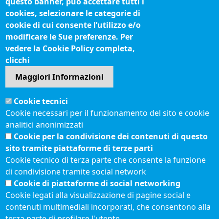
Fatturazione elettronica
questo banner, può accettare tutti i
cookies, selezionare le categorie di
IBAN pagamenti alla CCIAA
cookie di cui consente l’utilizzo e/o
Questionari soddisfazione utenti
modificare le Sue preferenze. Per
vedere la Cookie Policy completa,
Seguici su
clicchi
Maggiori Informazioni
Sito web
Cookie tecnici
Accesso riservato
Cookie necessari per il funzionamento del sito e cookie
Mappa del sito
analitici anonimizzati
Redazione
Cookie per la condivisione dei contenuti di questo
Statistiche di accesso
sito tramite piattaforme di terze parti
Cookie tecnico di terza parte che consente la funzione
di condivisione tramite social network
Visite totali al portale: 2637688
Cookie di piattaforme di social networking
Menù privacy
© 2021 Camere di
Feed RSS
Cookie legati alla visualizzazione di pagine social e
Commercio d'Italia
contenuti multimediali incorporati, che consentono alla
Note legali
terza parte di profilare l'utente