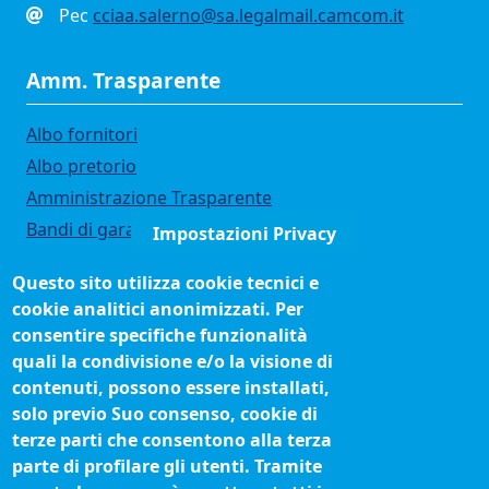
Pec
cciaa.salerno@sa.legalmail.camcom.it
Amm. Trasparente
Albo fornitori
Albo pretorio
Amministrazione Trasparente
Bandi di gara
Impostazioni Privacy
Bilanci
Questo sito utilizza cookie tecnici e
Concorsi e selezioni
cookie analitici anonimizzati. Per
Organigramma
consentire specifiche funzionalità
Procedimenti (come fare per)
quali la condivisione e/o la visione di
contenuti, possono essere installati,
Siti tematici
solo previo Suo consenso, cookie di
terze parti che consentono alla terza
Biblioteca camerale
parte di profilare gli utenti. Tramite