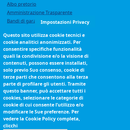
Albo pretorio
Amministrazione Trasparente
Bandi di gara
Impostazioni Privacy
Bilanci
Questo sito utilizza cookie tecnici e
Concorsi e selezioni
cookie analitici anonimizzati. Per
Organigramma
consentire specifiche funzionalità
Procedimenti (come fare per)
quali la condivisione e/o la visione di
contenuti, possono essere installati,
Siti tematici
solo previo Suo consenso, cookie di
terze parti che consentono alla terza
Biblioteca camerale
parte di profilare gli utenti. Tramite
Fatturazione elettronica
questo banner, può accettare tutti i
cookies, selezionare le categorie di
IBAN pagamenti alla CCIAA
cookie di cui consente l’utilizzo e/o
Questionari soddisfazione utenti
modificare le Sue preferenze. Per
vedere la Cookie Policy completa,
Seguici su
clicchi