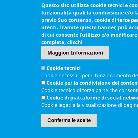
Portineria tel. 089.3068111
Questo sito utilizza cookie tecnici e co
Band
funzionalità quali la condivisione e/o l
Fax. 089.334865
Bilan
previo Suo consenso, cookie di terze par
P.I. 01039610652
Conc
utenti. Tramite questo banner, può accet
C.F. 80003090653
Org
di cui consente l’utilizzo e/o modificare
Cod. Fatturazione
Proc
completa, clicchi
Elettronica JCEC5F
Maggiori Informazioni
Pec
cciaa.salerno@sa.legalmail.camcom.it
Cookie tecnici
Cookie necessari per il funzionamento del 
Menù privacy
Cookie per la condivisione dei conten
Feed RSS
Note legali
Cookie tecnico di terza parte che consent
Cookie di piattaforme di social netw
Cookie legati alla visualizzazione di pagin
Conferma le scelte