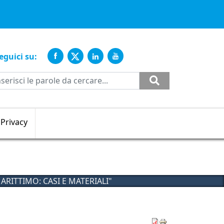
ente
eguici su:
Cerca
Privacy
ARITTIMO: CASI E MATERIALI"