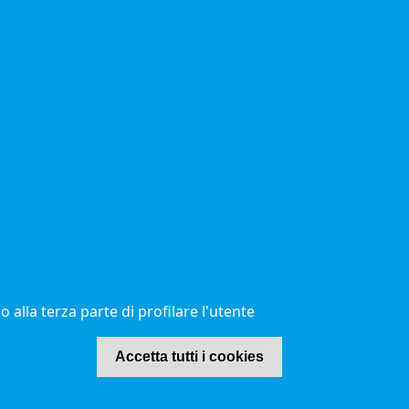
Mappa del sito
Redazione
Statistiche di accesso
Visite totali al portale: 2641166
© 2021 Camere di Commercio d'Italia
 alla terza parte di profilare l'utente
Revoca il con
Accetta tutti i cookies