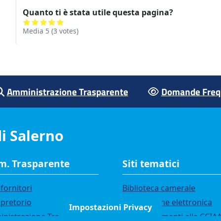
Quanto ti è stata utile questa pagina?
Media
5
(
3
votes)
Amministrazione Trasparente
Domande Frequ
i Salerno
. Trasparente
Siti tematici
fornitori
Biblioteca camerale
 pretorio
Fatturazione elettronica
Impostazioni Privacy
nistrazione Trasparente
IBAN pagamenti alla CCIA