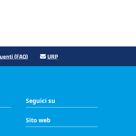
enti (FAQ)
URP
Seguici su
Sito web
A
Accesso riservato